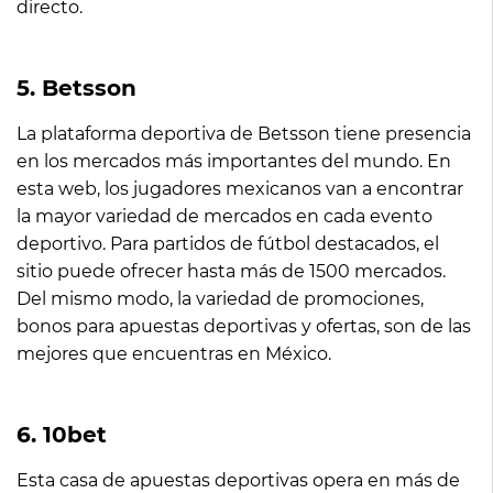
directo.
5. Betsson
La plataforma deportiva de Betsson tiene presencia
en los mercados más importantes del mundo. En
esta web, los jugadores mexicanos van a encontrar
la mayor variedad de mercados en cada evento
deportivo. Para partidos de fútbol destacados, el
sitio puede ofrecer hasta más de 1500 mercados.
Del mismo modo, la variedad de promociones,
bonos para apuestas deportivas y ofertas, son de las
mejores que encuentras en México.
6. 10bet
Esta casa de apuestas deportivas opera en más de