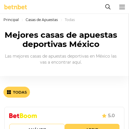
Principal
Casas de Apuestas
Todas
Mejores casas de apuestas
deportivas México
Las mejores casas de apuestas deportivas en México las
vas a encontrar aquí.
TODAS
5.0