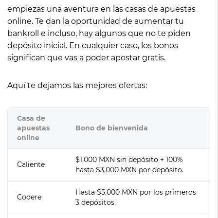
empiezas una aventura en las casas de apuestas
online. Te dan la oportunidad de aumentar tu
bankroll e incluso, hay algunos que no te piden
depósito inicial. En cualquier caso, los bonos
significan que vas a poder apostar gratis.
Aquí te dejamos las mejores ofertas:
Casa de
apuestas
Bono de bienvenida
online
$1,000 MXN sin depósito + 100%
Caliente
hasta $3,000 MXN por depósito.
Hasta $5,000 MXN por los primeros
Codere
3 depósitos.