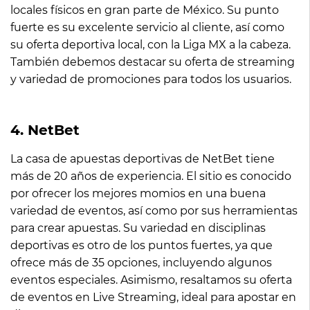
locales físicos en gran parte de México. Su punto
fuerte es su excelente servicio al cliente, así como
su oferta deportiva local, con la Liga MX a la cabeza.
También debemos destacar su oferta de streaming
y variedad de promociones para todos los usuarios.
4. NetBet
La casa de apuestas deportivas de NetBet tiene
más de 20 años de experiencia. El sitio es conocido
por ofrecer los mejores momios en una buena
variedad de eventos, así como por sus herramientas
para crear apuestas. Su variedad en disciplinas
deportivas es otro de los puntos fuertes, ya que
ofrece más de 35 opciones, incluyendo algunos
eventos especiales. Asimismo, resaltamos su oferta
de eventos en Live Streaming, ideal para apostar en