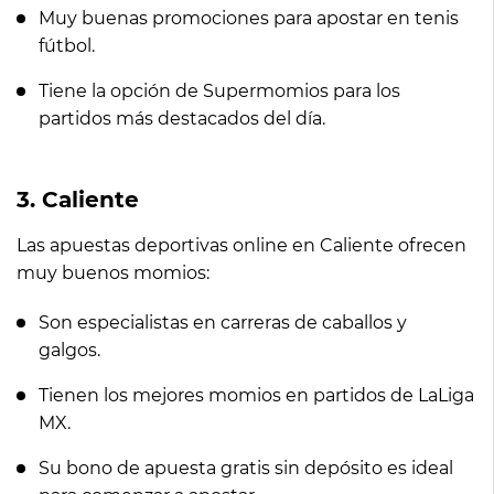
Muy buenas promociones para apostar en tenis
fútbol.
Tiene la opción de Supermomios para los
partidos más destacados del día.
3. Caliente
Las apuestas deportivas online en Caliente ofrecen
muy buenos momios:
Son especialistas en carreras de caballos y
galgos.
Tienen los mejores momios en partidos de LaLiga
MX.
Su bono de apuesta gratis sin depósito es ideal