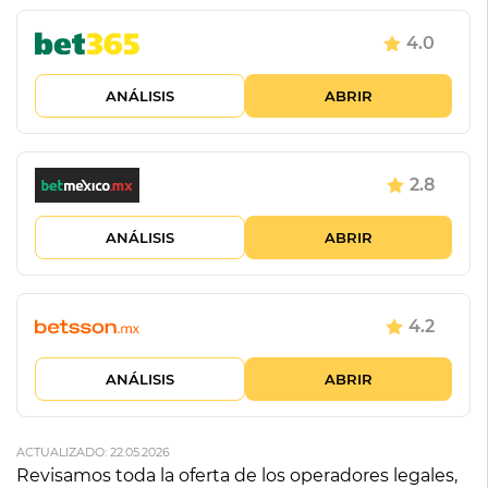
4.0
ANÁLISIS
ABRIR
2.8
ANÁLISIS
ABRIR
4.2
ANÁLISIS
ABRIR
ACTUALIZADO:
22.05.2026
Revisamos toda la oferta de los operadores legales,