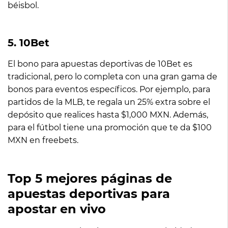
béisbol.
5. 10Bet
El bono para apuestas deportivas de 10Bet es
tradicional, pero lo completa con una gran gama de
bonos para eventos específicos. Por ejemplo, para
partidos de la MLB, te regala un 25% extra sobre el
depósito que realices hasta $1,000 MXN. Además,
para el fútbol tiene una promoción que te da $100
MXN en freebets.
Top 5 mejores páginas de
apuestas deportivas para
apostar en vivo