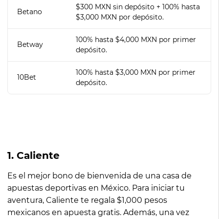
$300 MXN sin depósito + 100% hasta
Betano
$3,000 MXN por depósito.
100% hasta $4,000 MXN por primer
Betway
depósito.
100% hasta $3,000 MXN por primer
10Bet
depósito.
1. Caliente
Es el mejor bono de bienvenida de una casa de
apuestas deportivas en México. Para iniciar tu
aventura, Caliente te regala $1,000 pesos
mexicanos en apuesta gratis. Además, una vez