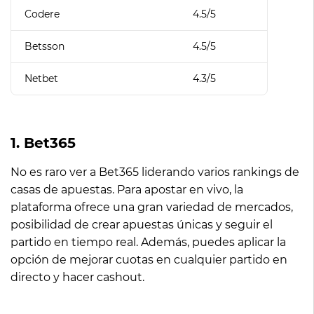
Codere
4.5/5
Betsson
4.5/5
Netbet
4.3/5
1. Bet365
No es raro ver a Bet365 liderando varios rankings de
casas de apuestas. Para apostar en vivo, la
plataforma ofrece una gran variedad de mercados,
posibilidad de crear apuestas únicas y seguir el
partido en tiempo real. Además, puedes aplicar la
opción de mejorar cuotas en cualquier partido en
directo y hacer cashout.