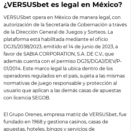
¿VERSUSbet es legal en México?
VERSUSbet opera en México de manera legal, con
autorización de la Secretaría de Gobernación a través
de la Dirección General de Juegos y Sorteos. La
plataforma está habilitada mediante el oficio
DGJS/2038/2023, emitido el 14 de junio de 2023, a
favor de SABIA CORPORATION, S.A. DE C.V., que
además cuenta con el permiso DGJS/DGAJ/DEV/P-
01/2014. Este marco legal la ubica dentro de los
operadores regulados en el país, sujeta a las mismas
normativas de juego responsable y protección al
usuario que aplican a las demás casas de apuestas
con licencia SEGOB.
El Grupo Orenes, empresa matriz de VERSUSbet, fue
fundado en 1968 y gestiona casinos, casas de
apuestas, hoteles, bingos y servicios de