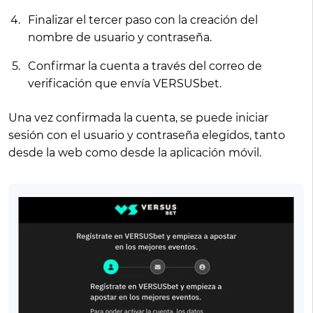
Finalizar el tercer paso con la creación del
nombre de usuario y contraseña.
Confirmar la cuenta a través del correo de
verificación que envía VERSUSbet.
Una vez confirmada la cuenta, se puede iniciar
sesión con el usuario y contraseña elegidos, tanto
desde la web como desde la aplicación móvil.