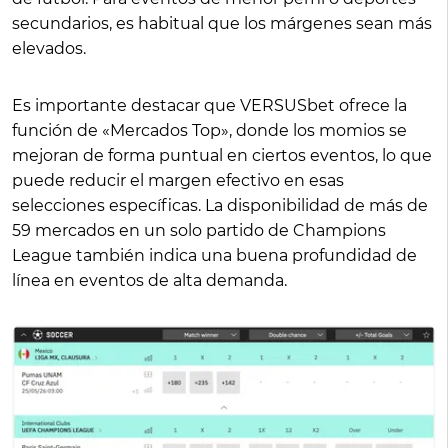
secundarios, es habitual que los márgenes sean más
elevados.
Es importante destacar que VERSUSbet ofrece la
función de «Mercados Top», donde los momios se
mejoran de forma puntual en ciertos eventos, lo que
puede reducir el margen efectivo en esas
selecciones específicas. La disponibilidad de más de
59 mercados en un solo partido de Champions
League también indica una buena profundidad de
línea en eventos de alta demanda.