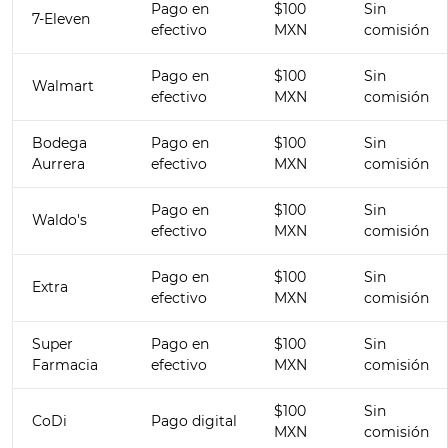
Pago en
$100
Sin
7-Eleven
efectivo
MXN
comisión
Pago en
$100
Sin
Walmart
efectivo
MXN
comisión
Bodega
Pago en
$100
Sin
Aurrera
efectivo
MXN
comisión
Pago en
$100
Sin
Waldo's
efectivo
MXN
comisión
Pago en
$100
Sin
Extra
efectivo
MXN
comisión
Super
Pago en
$100
Sin
Farmacia
efectivo
MXN
comisión
$100
Sin
CoDi
Pago digital
MXN
comisión