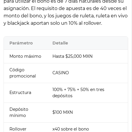
para utilizar el bono es de 7 días naturales desde su
asignación. El requisito de apuesta es de 40 veces el
monto del bono, y los juegos de ruleta, ruleta en vivo
y blackjack aportan solo un 10% al rollover.
Parámetro
Detalle
Monto máximo
Hasta $25,000 MXN
Código
CASINO
promocional
100% + 75% + 50% en tres
Estructura
depósitos
Depósito
$100 MXN
mínimo
Rollover
x40 sobre el bono