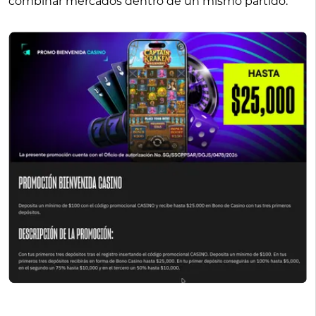
combinar mercados dentro de un mismo partido.