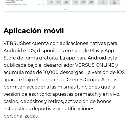
Aplicación móvil
VERSUSbet cuenta con aplicaciones nativas para
Android e iOS, disponibles en Google Play y App
Store de forma gratuita. La app para Android está
publicada bajo el desarrollador VERSUS ONLINE y
acumula más de 10,000 descargas. La versión de iOS
aparece bajo el nombre de Orenes Grupo. Ambas
permiten acceder a las mismas funciones que la
versión de escritorio: apuestas prematch y en vivo,
casino, depósitos y retiros, activación de bonos,
estadísticas deportivas y notificaciones
personalizadas.