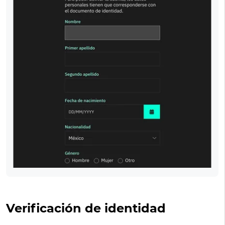
Verificación de identidad