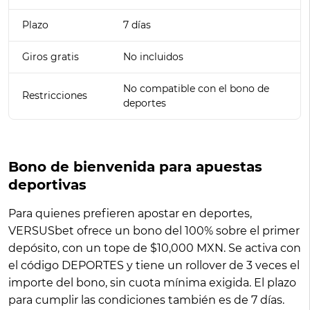
Plazo
7 días
Giros gratis
No incluidos
No compatible con el bono de
Restricciones
deportes
Bono de bienvenida para apuestas
deportivas
Para quienes prefieren apostar en deportes,
VERSUSbet ofrece un bono del 100% sobre el primer
depósito, con un tope de $10,000 MXN. Se activa con
el código DEPORTES y tiene un rollover de 3 veces el
importe del bono, sin cuota mínima exigida. El plazo
para cumplir las condiciones también es de 7 días.