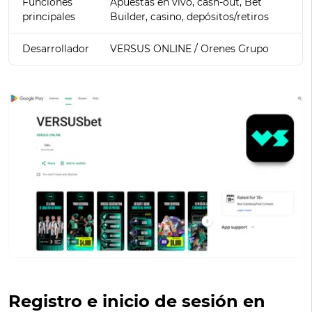
Funciones
Apuestas en vivo, cash-out, Bet
principales
Builder, casino, depósitos/retiros
Desarrollador
VERSUS ONLINE / Orenes Grupo
Registro e inicio de sesión en