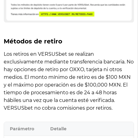
Métodos de retiro
Los retiros en VERSUSbet se realizan
exclusivamente mediante transferencia bancaria. No
hay opciones de retiro por OXXO, tarjeta ni otros
medios. El monto mínimo de retiro es de $100 MXN
y el máximo por operación es de $100,000 MXN. El
tiempo de procesamiento es de 24 a 48 horas
hábiles una vez que la cuenta esté verificada.
VERSUSbet no cobra comisiones por retiros.
Parámetro
Detalle