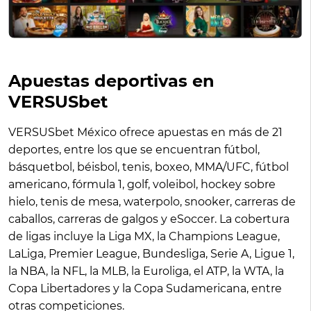
Apuestas deportivas en
VERSUSbet
VERSUSbet México ofrece apuestas en más de 21
deportes, entre los que se encuentran fútbol,
básquetbol, béisbol, tenis, boxeo, MMA/UFC, fútbol
americano, fórmula 1, golf, voleibol, hockey sobre
hielo, tenis de mesa, waterpolo, snooker, carreras de
caballos, carreras de galgos y eSoccer. La cobertura
de ligas incluye la Liga MX, la Champions League,
LaLiga, Premier League, Bundesliga, Serie A, Ligue 1,
la NBA, la NFL, la MLB, la Euroliga, el ATP, la WTA, la
Copa Libertadores y la Copa Sudamericana, entre
otras competiciones.