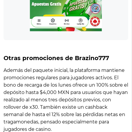
Otras promociones de Brazino777
Además del paquete inicial, la plataforma mantiene
promociones regulares para jugadores activos. El
bono de recarga de los lunes ofrece un 100% sobre el
depósito hasta $4,000 MXN para usuarios que hayan
realizado al menos tres depósitos previos, con
rollover de x30. También existe un cashback
semanal de hasta el 12% sobre las pérdidas netas en
tragamonedas, pensado especialmente para
jugadores de casino.