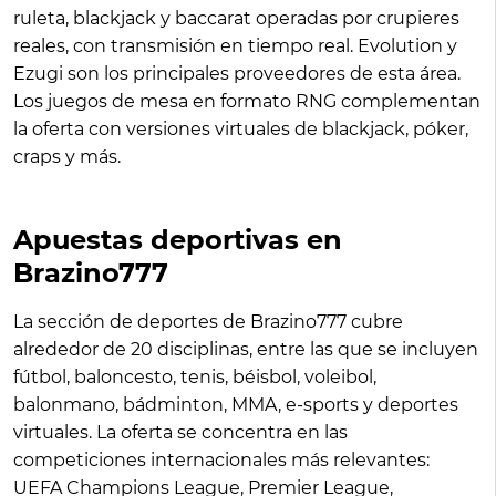
ruleta, blackjack y baccarat operadas por crupieres
reales, con transmisión en tiempo real. Evolution y
Ezugi son los principales proveedores de esta área.
Los juegos de mesa en formato RNG complementan
la oferta con versiones virtuales de blackjack, póker,
craps y más.
Apuestas deportivas en
Brazino777
La sección de deportes de Brazino777 cubre
alrededor de 20 disciplinas, entre las que se incluyen
fútbol, baloncesto, tenis, béisbol, voleibol,
balonmano, bádminton, MMA, e-sports y deportes
virtuales. La oferta se concentra en las
competiciones internacionales más relevantes:
UEFA Champions League, Premier League,