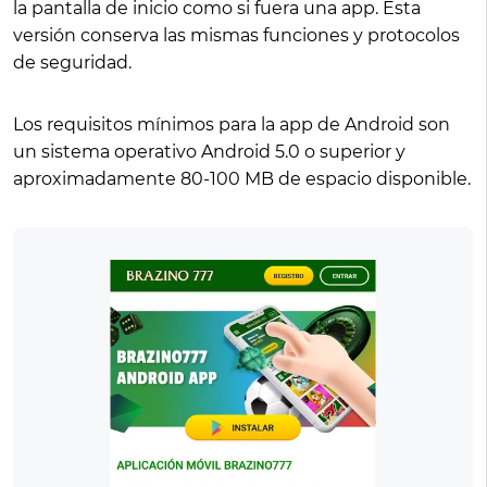
la pantalla de inicio como si fuera una app. Esta
versión conserva las mismas funciones y protocolos
de seguridad.
Los requisitos mínimos para la app de Android son
un sistema operativo Android 5.0 o superior y
aproximadamente 80-100 MB de espacio disponible.