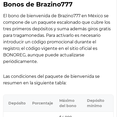
Bonos de Brazino777
El bono de bienvenida de Brazino777 en México se
compone de un paquete escalonado que cubre los
tres primeros depósitos y suma además giros gratis
para tragamonedas. Para activarlo es necesario
introducir un código promocional durante el
registro; el código vigente en el sitio oficial es
BONOREG, aunque puede actualizarse
periódicamente.
Las condiciones del paquete de bienvenida se
resumen en la siguiente tabla:
Máximo
Depósito
Depósito
Porcentaje
del bono
mínimo