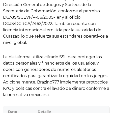
Dirección General de Juegos y Sorteos de la
Secretaría de Gobernación, conforme al permiso
DGAJS/SCEVF/P-06/2005-Ter y al oficio
DGJS/DCRCA/2462/2022. También cuenta con
licencia internacional emitida por la autoridad de
Curazao, lo que refuerza sus estándares operativos a
nivel global.
La plataforma utiliza cifrado SSL para proteger los
datos personales y financieros de los usuarios, y
opera con generadores de números aleatorios
certificados para garantizar la equidad en los juegos.
Adicionalmente, Brazino777 implementa protocolos
KYC y políticas contra el lavado de dinero conforme a
la normativa mexicana.
Dato
Detalle