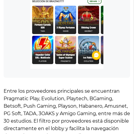
Entre los proveedores principales se encuentran
Pragmatic Play, Evolution, Playtech, BGaming,
Betsoft, Push Gaming, Playson, Habanero, Amusnet,
PG Soft, TADA, 3OAKS y Amigo Gaming, entre más de
30 estudios. El filtro por proveedores está disponible
directamente en el lobby y facilita la navegación