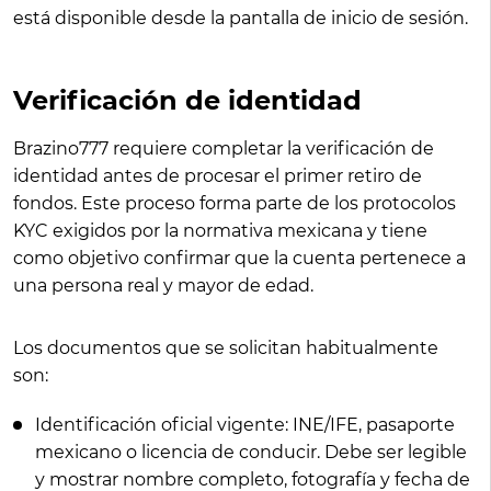
está disponible desde la pantalla de inicio de sesión.
Verificación de identidad
Brazino777 requiere completar la verificación de
identidad antes de procesar el primer retiro de
fondos. Este proceso forma parte de los protocolos
KYC exigidos por la normativa mexicana y tiene
como objetivo confirmar que la cuenta pertenece a
una persona real y mayor de edad.
Los documentos que se solicitan habitualmente
son:
Identificación oficial vigente: INE/IFE, pasaporte
mexicano o licencia de conducir. Debe ser legible
y mostrar nombre completo, fotografía y fecha de