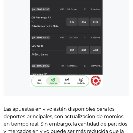
Las apuestas en vivo están disponibles para los
deportes principales, con actualización de momios
en tiempo real. Sin embargo, la cantidad de partidos
y mercados en vivo puede ser más reducida que la