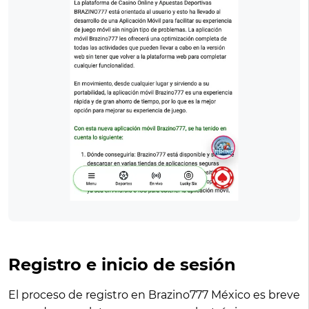
Registro e inicio de sesión
El proceso de registro en Brazino777 México es breve