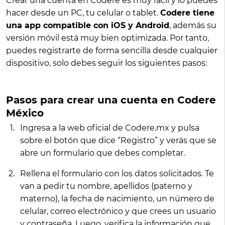
Crear una cuenta en Codere es muy fácil y lo puedes
hacer desde un PC, tu celular o tablet.
Codere tiene
una app compatible con iOS y Android
, además su
versión móvil está muy bien optimizada. Por tanto,
puedes registrarte de forma sencilla desde cualquier
dispositivo, solo debes seguir los siguientes pasos:
Pasos para crear una cuenta en Codere
México
Ingresa a la web oficial de Codere.mx y pulsa
sobre el botón que dice “Registro” y verás que se
abre un formulario que debes completar.
Rellena el formulario con los datos solicitados. Te
van a pedir tu nombre, apellidos (paterno y
materno), la fecha de nacimiento, un número de
celular, correo electrónico y que crees un usuario
y contraseña. Luego, verifica la información que