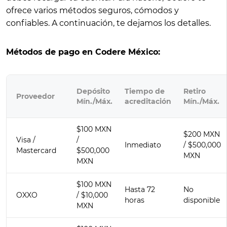
ofrece varios métodos seguros, cómodos y
confiables. A continuación, te dejamos los detalles.
Métodos de pago en Codere México:
Depósito
Tiempo de
Retiro
Proveedor
Mín./Máx.
acreditación
Mín./Máx.
$100 MXN
$200 MXN
Visa /
/
Inmediato
/ $500,000
Mastercard
$500,000
MXN
MXN
$100 MXN
Hasta 72
No
OXXO
/ $10,000
horas
disponible
MXN