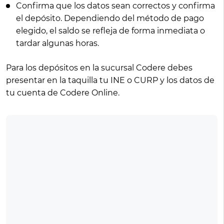
Confirma que los datos sean correctos y confirma
el depósito. Dependiendo del método de pago
elegido, el saldo se refleja de forma inmediata o
tardar algunas horas.
Para los depósitos en la sucursal Codere debes
presentar en la taquilla tu INE o CURP y los datos de
tu cuenta de Codere Online.