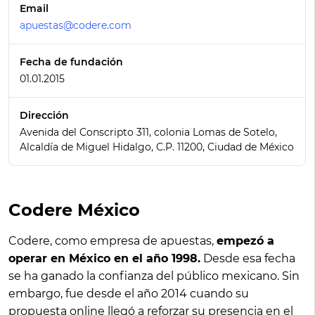
Email
apuestas@codere.com
Fecha de fundación
01.01.2015
Dirección
Avenida del Conscripto 311, colonia Lomas de Sotelo,
Alcaldía de Miguel Hidalgo, C.P. 11200, Ciudad de México
Codere México
Codere, como empresa de apuestas,
empezó a
operar en México en el año 1998.
Desde esa fecha
se ha ganado la confianza del público mexicano. Sin
embargo, fue desde el año 2014 cuando su
propuesta online llegó a reforzar su presencia en el