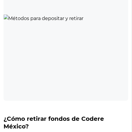
¿Cómo retirar fondos de Codere
México?