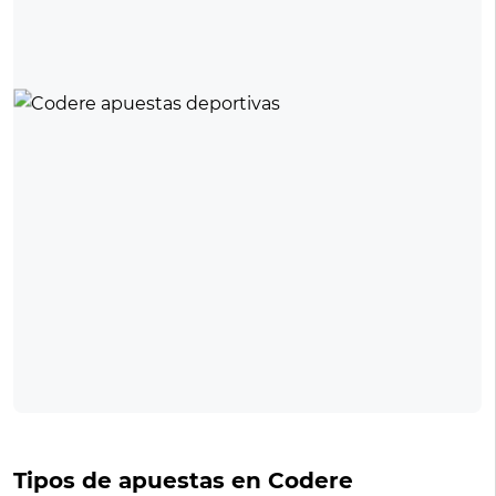
Tipos de apuestas en Codere