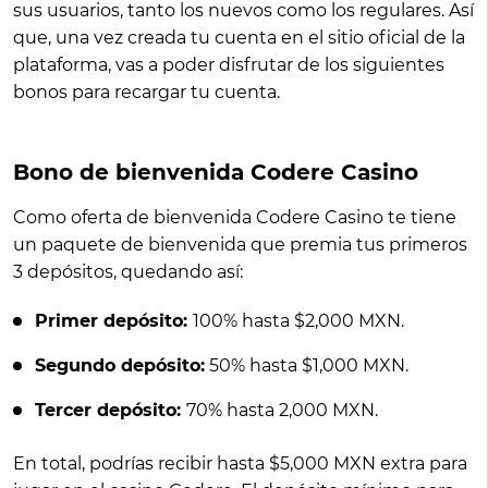
sus usuarios, tanto los nuevos como los regulares. Así
que, una vez creada tu cuenta en el sitio oficial de la
plataforma, vas a poder disfrutar de los siguientes
bonos para recargar tu cuenta.
Bono de bienvenida Codere Casino
Como oferta de bienvenida Codere Casino te tiene
un paquete de bienvenida que premia tus primeros
3 depósitos, quedando así:
Primer depósito:
100% hasta $2,000 MXN.
Segundo depósito:
50% hasta $1,000 MXN.
Tercer depósito:
70% hasta 2,000 MXN.
En total, podrías recibir hasta $5,000 MXN extra para