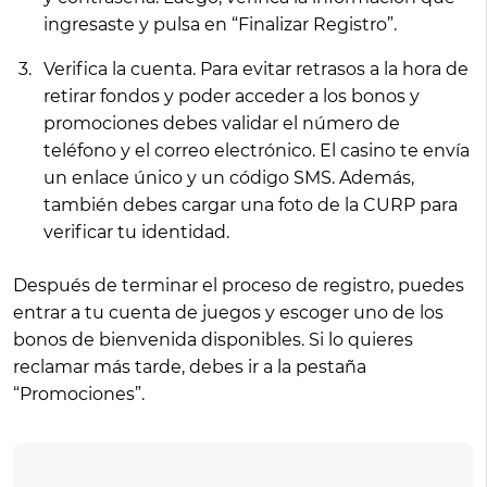
ingresaste y pulsa en “Finalizar Registro”.
Verifica la cuenta. Para evitar retrasos a la hora de
retirar fondos y poder acceder a los bonos y
promociones debes validar el número de
teléfono y el correo electrónico. El casino te envía
un enlace único y un código SMS. Además,
también debes cargar una foto de la CURP para
verificar tu identidad.
Después de terminar el proceso de registro, puedes
entrar a tu cuenta de juegos y escoger uno de los
bonos de bienvenida disponibles. Si lo quieres
reclamar más tarde, debes ir a la pestaña
“Promociones”.