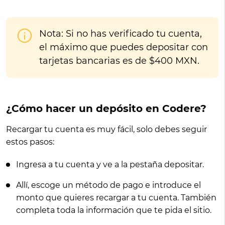
Nota: Si no has verificado tu cuenta,
el máximo que puedes depositar con
tarjetas bancarias es de $400 MXN.
¿Cómo hacer un depósito en Codere?
Recargar tu cuenta es muy fácil, solo debes seguir
estos pasos:
Ingresa a tu cuenta y ve a la pestaña depositar.
Allí, escoge un método de pago e introduce el
monto que quieres recargar a tu cuenta. También
completa toda la información que te pida el sitio.