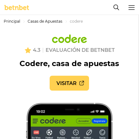
Principal
Casas de Apuestas
codere
4.3
Codere, casa de apuestas
VISITAR