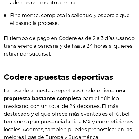
además del monto a retirar.
Finalmente, completa la solicitud y espera a que
el casino la procese.
El tiempo de pago en Codere es de 2 a 3 días usando
transferencia bancaria y de hasta 24 horas si quieres
retirar por sucursal.
Codere apuestas deportivas
La casa de apuestas deportivas Codere tiene
una
propuesta bastante completa
para el público
mexicano, con un total de 24 deportes. El más
destacado y el que ofrece más eventos es el fútbol,
teniendo gran presencia la Liga MX y competiciones
locales. Además, también puedes pronosticar en las
mejores ligas de Europa y Sudamérica.