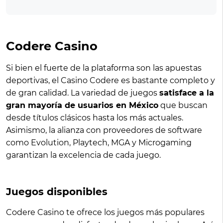
Codere Casino
Si bien el fuerte de la plataforma son las apuestas
deportivas, el Casino Codere es bastante completo y
de gran calidad. La variedad de juegos
satisface a la
gran mayoría de usuarios en México
que buscan
desde títulos clásicos hasta los más actuales.
Asimismo, la alianza con proveedores de software
como Evolution, Playtech, MGA y Microgaming
garantizan la excelencia de cada juego.
Juegos disponibles
Codere Casino te ofrece los juegos más populares