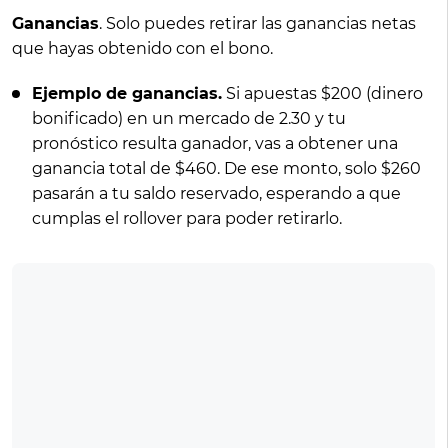
Ganancias
. Solo puedes retirar las ganancias netas
que hayas obtenido con el bono.
Ejemplo de ganancias.
Si apuestas $200 (dinero
bonificado) en un mercado de 2.30 y tu
pronóstico resulta ganador, vas a obtener una
ganancia total de $460. De ese monto, solo $260
pasarán a tu saldo reservado, esperando a que
cumplas el rollover para poder retirarlo.