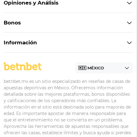
Opiniones y Análisis
Betano
Bonos
Novibet
Bono de bienvenida Betano
Caliente
Información
Bono de bienvenida Betmexico
Codere
Contacto
Bono de bienvenida bet365
bet365
Bono de bienvenida Caliente
betmexico
Bono de bienvenida Codere
betnbet.mx es un sitio especializado en reseñas de casas de
apuestas deportivas en México. Ofrecemos información
Bono de bienvenida de Novibet
detallada sobre las mejores plataformas, bonos disponibles
y calificaciones de los operadores más confiables. La
información en el sitio está destinada solo para mayores de
edad. Es importante apostar de manera responsable para
que el entretenimiento no se convierta en un problema.
Aprovecha las herramientas de apuestas responsables que
ofrecen las casas, establece límites y busca ayuda si pierdes