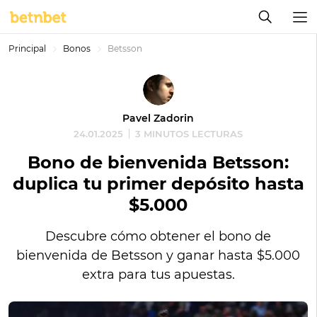
Principal
Bonos
Betsson
Pavel Zadorin
24.01.2025
3 MINUTOS LECTURAS
Bono de bienvenida Betsson:
duplica tu primer depósito hasta
$5.000
Descubre cómo obtener el bono de
bienvenida de Betsson y ganar hasta $5.000
extra para tus apuestas.