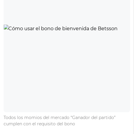
Todos los momios del mercado “Ganador del partido”
cumplen con el requisito del bono