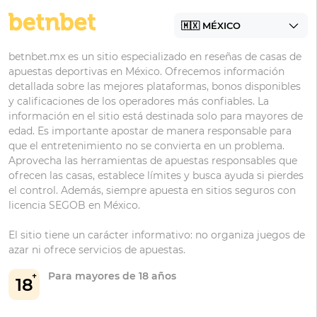
Bono de bienvenida bet365
bet365
Bono de bienvenida Caliente
betmexico
Bono de bienvenida Codere
betnbet.mx es un sitio especializado en reseñas de casas de
apuestas deportivas en México. Ofrecemos información
Bono de bienvenida de Novibet
detallada sobre las mejores plataformas, bonos disponibles
y calificaciones de los operadores más confiables. La
información en el sitio está destinada solo para mayores de
edad. Es importante apostar de manera responsable para
que el entretenimiento no se convierta en un problema.
Aprovecha las herramientas de apuestas responsables que
ofrecen las casas, establece límites y busca ayuda si pierdes
el control. Además, siempre apuesta en sitios seguros con
licencia SEGOB en México.
El sitio tiene un carácter informativo: no organiza juegos de
azar ni ofrece servicios de apuestas.
Para mayores de 18 años
18