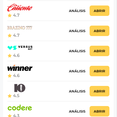
ANÁLISIS
ABRIR
4.7
ANÁLISIS
ABRIR
4.7
ANÁLISIS
ABRIR
4.6
ANÁLISIS
ABRIR
4.6
ANÁLISIS
ABRIR
4.5
ANÁLISIS
ABRIR
4.3